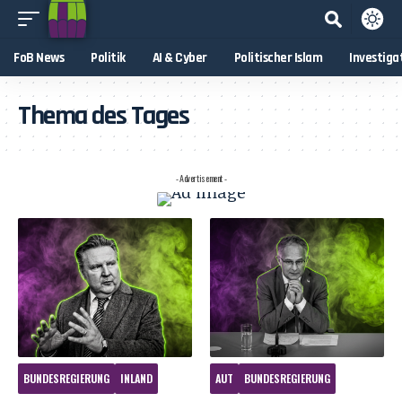
FoB News
Politik
AI & Cyber
Politischer Islam
Investiga
Thema des Tages
- Advertisement -
BUNDESREGIERUNG
INLAND
AUT
BUNDESREGIERUNG