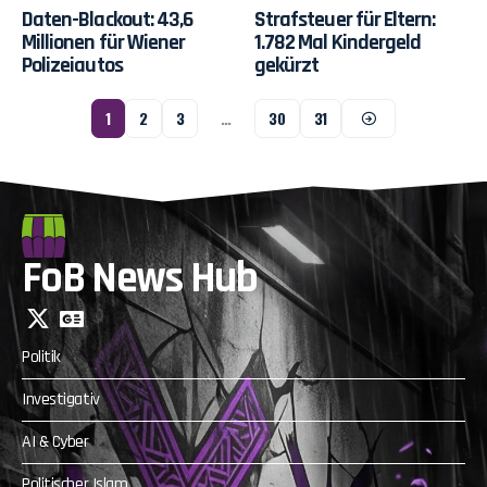
Daten-Blackout: 43,6
Strafsteuer für Eltern:
Millionen für Wiener
1.782 Mal Kindergeld
Polizeiautos
gekürzt
1
2
3
…
30
31
FoB News Hub
Politik
Investigativ
AI & Cyber
Politischer Islam