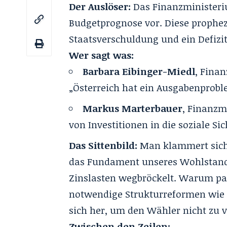
Der Auslöser:
Das Finanzministeri
Budgetprognose
vor. Diese prophez
Staatsverschuldung und ein Defizi
Wer sagt was:
Barbara Eibinger-Miedl
, Finan
„Österreich hat ein Ausgabenprobl
Markus Marterbauer
, Finanzm
von Investitionen in die soziale Sic
Das Sittenbild:
Man klammert sich 
das Fundament unseres Wohlstand
Zinslasten wegbröckelt. Warum pass
notwendige Strukturreformen wie d
sich her, um den Wähler nicht zu 
Zwischen den Zeilen: