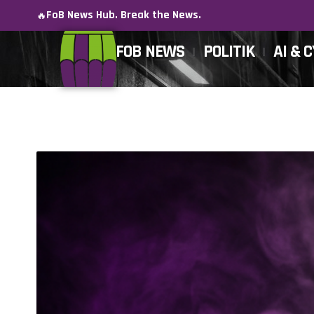
FoB News Hub. Break the News.
🔥
FOB NEWS
POLITIK
AI & 