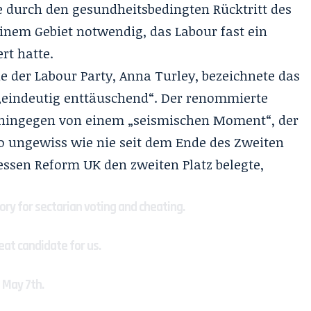
 durch den gesundheitsbedingten Rücktritt des
nem Gebiet notwendig, das Labour fast ein
rt hatte.
de der Labour Party, Anna Turley, bezeichnete das
„eindeutig enttäuschend“. Der renommierte
 hingegen von einem „seismischen Moment“, der
 so ungewiss wie nie seit dem Ende des Zweiten
essen Reform UK den zweiten Platz belegte,
tory for sectarian voting and cheating.
at candidate for us.
n May 7th.