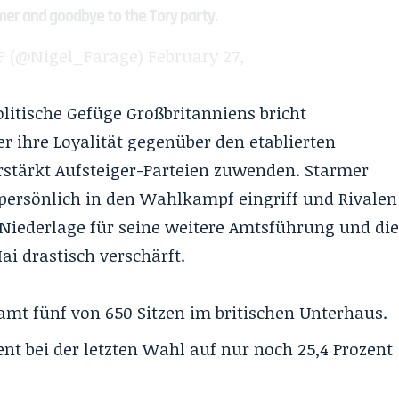
rmer and goodbye to the Tory party.
P (@Nigel_Farage)
February 27,
politische Gefüge Großbritanniens bricht
ihre Loyalität gegenüber den etablierten
erstärkt Aufsteiger-Parteien zuwenden. Starmer
persönlich in den Wahlkampf eingriff und Rivalen
 Niederlage für seine weitere Amtsführung und di
 drastisch verschärft.
amt fünf von 650 Sitzen im britischen Unterhaus.
ent bei der letzten Wahl auf nur noch 25,4 Prozent