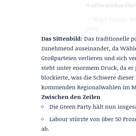
It will be goodbye Sta
— Nigel Farage M
2026
Das Sittenbild
: Das traditionelle 
zunehmend auseinander, da Wähler 
Großparteien verlieren und sich v
steht unter enormem Druck, da er 
blockierte, was die Schwere dieser
kommenden Regionalwahlen im Mai
Zwischen den Zeilen
Die Green Party hält nun insges
Labour stürzte von über 50 Proz
ab.