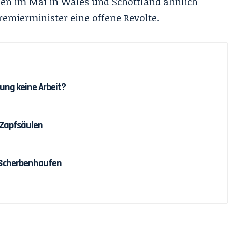
len im Mai in Wales und Schottland ähnlich
remierminister eine offene Revolte.
ung keine Arbeit?
 Zapfsäulen
 Scherbenhaufen