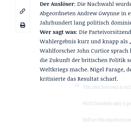
Der Auslöser
: Die Nachwahl wurde
Abgeordneten Andrew Gwynne in ei
Jahrhundert lang politisch dominie
Wer sagt was
: Die Parteivorsitzen
Wahlergebnis kurz und knapp als 
Wahlforscher John Curtice sprach
die Zukunft der britischen Politik
Weltkriegs mache. Nigel Farage, d
kritisierte das Resultat scharf.
This election was a vic
Matt Goodwin was a gre
Roll on the elections o