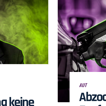
AUT
Abzoc
g keine