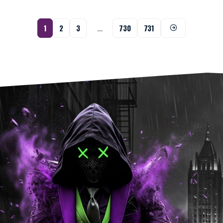
1
2
3
…
730
731