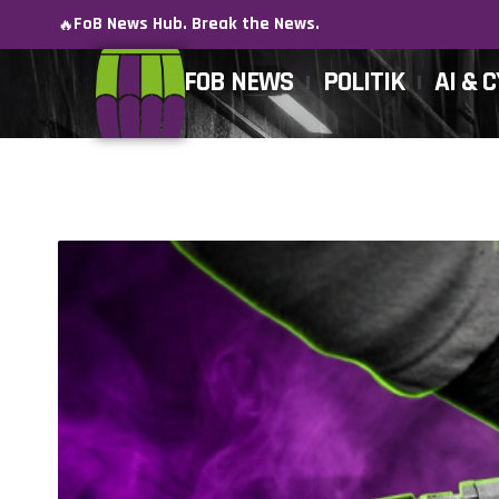
FoB News Hub. Break the News.
🔥
FOB NEWS
POLITIK
AI & 