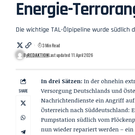
Energie-Terrorang
Die wichtige TAL-Ölpipeline wurde südlich 
3 Min Read
By
REDAKTION
Last updated: 11. April 2026
In drei Sätzen:
In der ohnehin ext
Versorgung Deutschlands und Öster
SHARE
Nachrichtendienste ein Angriff auf
Österreich nach Süddeutschland: Ei
Pumpstation südlich vom Plöckenpa
nun wieder repariert werden – ein