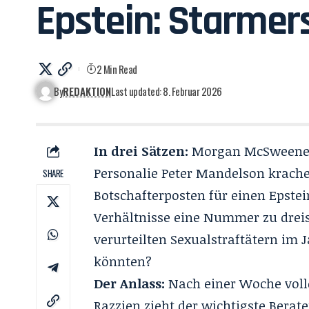
Epstein: Starmer
2 Min Read
By
REDAKTION
Last updated: 8. Februar 2026
In drei Sätzen:
Morgan McSweeney 
Personalie Peter Mandelson krache
SHARE
Botschafterposten für einen Epstei
Verhältnisse eine Nummer zu dreis
verurteilten Sexualstraftätern im
könnten?
Der Anlass:
Nach einer Woche volle
Razzien zieht der wichtigste Berat