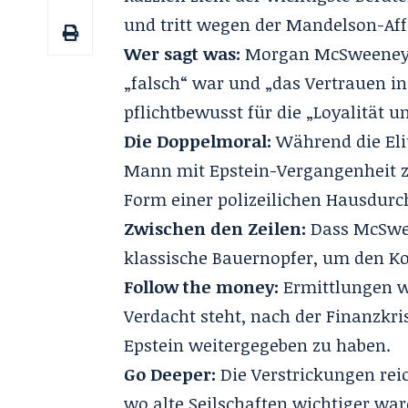
und tritt wegen der Mandelson-Aff
Wer sagt was:
Morgan McSweeney g
„falsch“ war und „das Vertrauen in
pflichtbewusst für die „Loyalität 
Die Doppelmoral:
Während die Eli
Mann mit Epstein-Vergangenheit zu
Form einer polizeilichen Hausdur
Zwischen den Zeilen:
Dass McSwe
klassische Bauernopfer, um den Ko
Follow the money:
Ermittlungen 
Verdacht steht, nach der Finanzkr
Epstein weitergegeben zu haben.
Go Deeper:
Die Verstrickungen rei
wo alte Seilschaften wichtiger ware