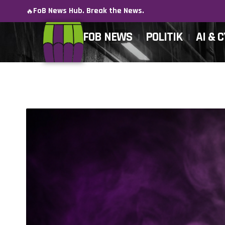
FoB News Hub. Break the News.
🔥
FOB NEWS
POLITIK
AI & 