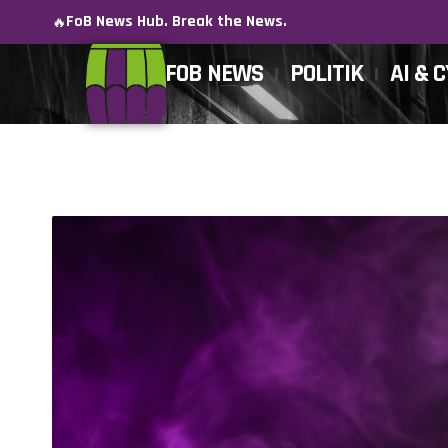
FoB News Hub. Break the News.
🔥
FOB NEWS
POLITIK
AI & 