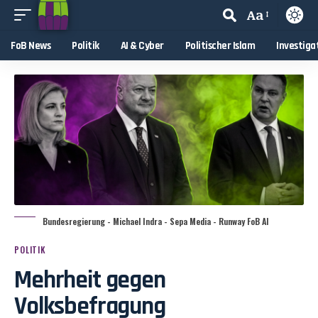
Aa
FoB News
Politik
AI & Cyber
Politischer Islam
Investiga
Bundesregierung - Michael Indra - Sepa Media - Runway FoB AI
POLITIK
Mehrheit gegen
Volksbefragung