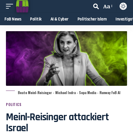
Aa
FoB News
Politik
AI & Cyber
Politischer Islam
Investiga
Beate Meinl-Reisinger - Michael Indra - Sepa Media - Runway FoB AI
POLITICS
Meinl-Reisinger attackiert
Israel