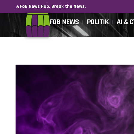
FoB News Hub. Break the News.
🔥
FOB NEWS
POLITIK
AI & 