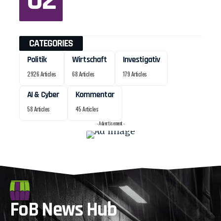
CATEGORIES
Politik
Wirtschaft
Investigativ
2926 Articles
68 Articles
179 Articles
AI & Cyber
Kommentar
58 Articles
45 Articles
- Advertisement -
FoB News Hub