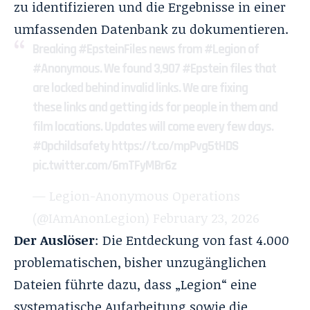
zu identifizieren und die Ergebnisse in einer
umfassenden Datenbank zu dokumentieren.
Breaking
#EpsteinFiles
news from
#Legion
of
#Anonymous
. We found 3,907
#Epstein
files that
are locked behind invalid links. We are fixing
these links and getting ids for people in them and
film locations. Updates will come every few days.
#Opchildsafety
https://t.co/mpPvg5tHDS
pic.twitter.com/6mTFyMBr6z
— Legion-Anonymous Operations
(@IAmAnonLegion)
February 23, 2026
Der Auslöser
: Die Entdeckung von fast 4.000
problematischen, bisher unzugänglichen
Dateien führte dazu, dass „Legion“ eine
systematische Aufarbeitung sowie die