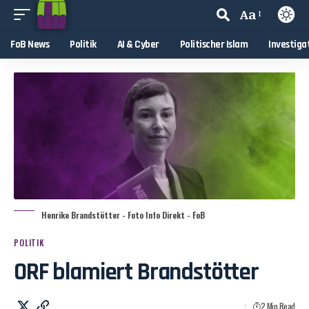
Aa
FoB News
Politik
AI & Cyber
Politischer Islam
Investiga
Henrike Brandstötter - Foto Info Direkt - FoB
POLITIK
ORF blamiert Brandstötter
2 Min Read