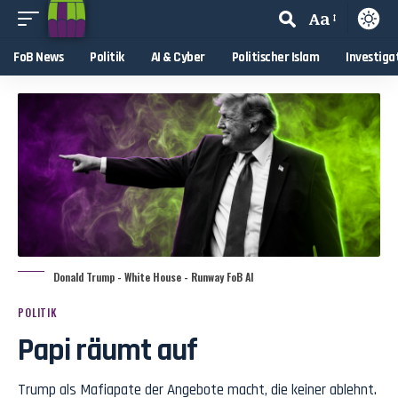
Aa
FoB News
Politik
AI & Cyber
Politischer Islam
Investiga
Donald Trump - White House - Runway FoB AI
POLITIK
Papi räumt auf
Trump als Mafiapate der Angebote macht, die keiner ablehnt.