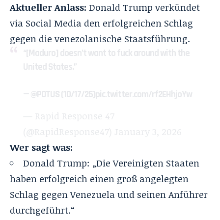
Aktueller Anlass:
Donald Trump verkündet
via Social Media den erfolgreichen Schlag
gegen die venezolanische Staatsführung.
“[Maduro] doesn’t want to fuck around with the
United States.”
—
@POTUS
(10/17/25)
pic.twitter.com/rf2EHhjoYw
— Rapid Response 47
(@RapidResponse47)
January 3, 2026
Wer sagt was:
Donald Trump: „Die Vereinigten Staaten
haben erfolgreich einen groß angelegten
Schlag gegen Venezuela und seinen Anführer
durchgeführt.“