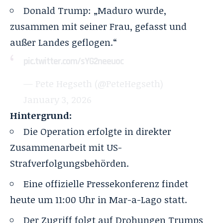
Donald Trump: „Maduro wurde,
zusammen mit seiner Frau, gefasst und
außer Landes geflogen.“
pic.twitter.com/sYG2neeuoc
— Pete Hegseth (@PeteHegseth)
January 3, 2026
Hintergrund:
Die Operation erfolgte in direkter
Zusammenarbeit mit US-
Strafverfolgungsbehörden.
Eine offizielle Pressekonferenz findet
heute um 11:00 Uhr in Mar-a-Lago statt.
Der Zugriff folgt auf Drohungen Trumps