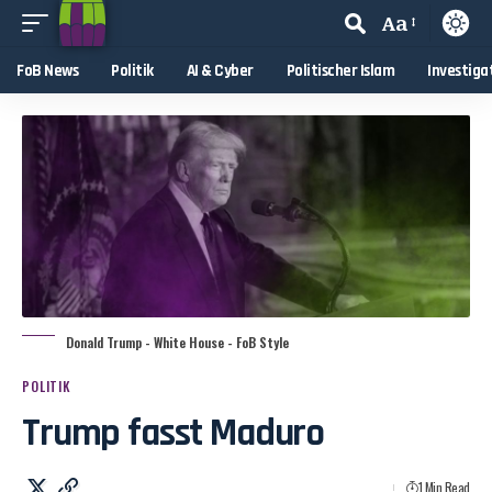
Aa
FoB News
Politik
AI & Cyber
Politischer Islam
Investiga
Donald Trump - White House - FoB Style
POLITIK
Trump fasst Maduro
1 Min Read