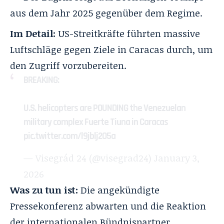
aus dem Jahr 2025 gegenüber dem Regime.
Im Detail:
US-Streitkräfte führten massive
Luftschläge gegen Ziele in Caracas durch, um
den Zugriff vorzubereiten.
BREAKING:
U.S. helicopters are POUNDING the Venezuelan
military complex Fuerte Tiuna in Caracas
pic.twitter.com/l9jblj2O5a
— Visegrád 24 (@visegrad24)
January 3,
2026
Was zu tun ist:
Die angekündigte
Pressekonferenz abwarten und die Reaktion
der internationalen Bündnispartner