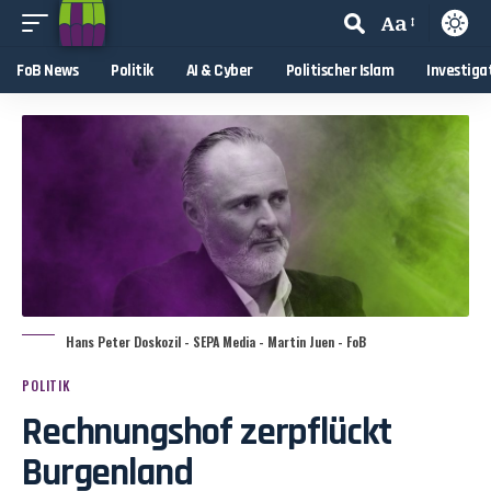
Aa
FoB News
Politik
AI & Cyber
Politischer Islam
Investiga
Hans Peter Doskozil - SEPA Media - Martin Juen - FoB
POLITIK
Rechnungshof zerpflückt
Burgenland