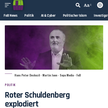
Aa
FoB News
Politik
AI & Cyber
Politischer Islam
Investiga
Hans Peter Doskozil - Martin Juen - Sepa Media - FoB
POLITIK
Roter Schuldenberg
explodiert