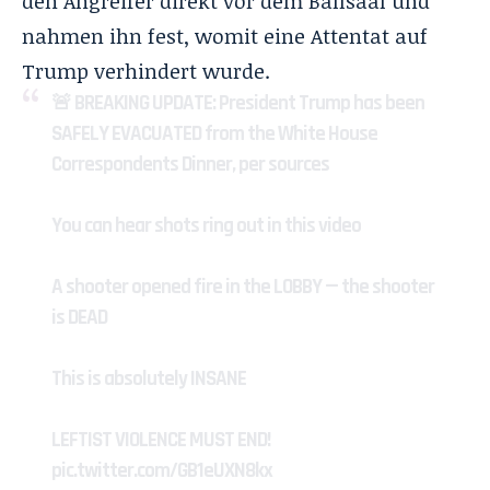
den Angreifer direkt vor dem Ballsaal und
nahmen ihn fest, womit eine Attentat auf
Trump verhindert wurde.
🚨 BREAKING UPDATE: President Trump has been
SAFELY EVACUATED from the White House
Correspondents Dinner, per sources
You can hear shots ring out in this video
A shooter opened fire in the LOBBY — the shooter
is DEAD
This is absolutely INSANE
LEFTIST VIOLENCE MUST END!
pic.twitter.com/GB1eUXN8kx