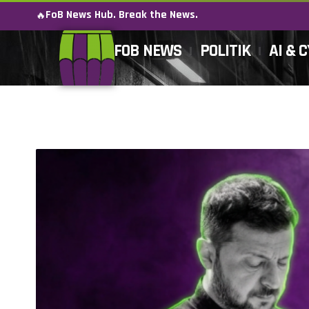
FoB News Hub. Break the News.
🔥
FOB NEWS
POLITIK
AI & 