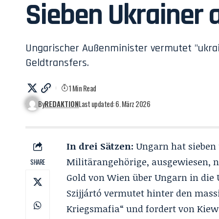
Sieben Ukrainer
Ungarischer Außenminister vermutet "ukrai
Geldtransfers.
1 Min Read
By
REDAKTION
Last updated: 6. März 2026
In drei Sätzen:
Ungarn hat sieben 
Militärangehörige, ausgewiesen, 
SHARE
Gold von Wien über Ungarn in die 
Szijjártó vermutet hinter den mas
Kriegsmafia“ und fordert von Kiew 