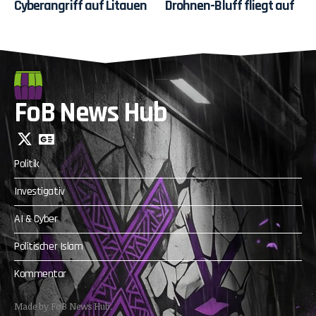
Cyberangriff auf Litauen
Drohnen-Bluff fliegt auf
FoB News Hub
Politik
Investigativ
AI & Cyber
Politischer Islam
Kommentar
Made by FoB News Hub.