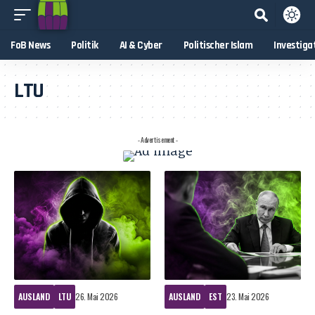
FoB News
Politik
AI & Cyber
Politischer Islam
Investiga
LTU
- Advertisement -
AUSLAND
LTU
26. Mai 2026
AUSLAND
EST
23. Mai 2026