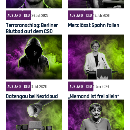
AUSLAND
DEU
26. Juli 2026
AUSLAND
DEU
18. Juli 2026
Terroranschlag: Berliner
Merz lässt Spahn fallen
Blutbad auf dem CSD
AUSLAND
DEU
8. Juli 2026
AUSLAND
DEU
1. Juni 2026
Datengau bei Nextcloud
„Niemand ist frei allein“