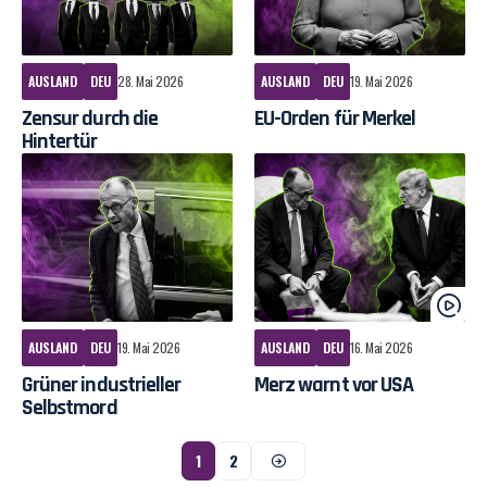
AUSLAND
DEU
28. Mai 2026
AUSLAND
DEU
19. Mai 2026
Zensur durch die
EU-Orden für Merkel
Hintertür
AUSLAND
DEU
19. Mai 2026
AUSLAND
DEU
16. Mai 2026
Grüner industrieller
Merz warnt vor USA
Selbstmord
1
2