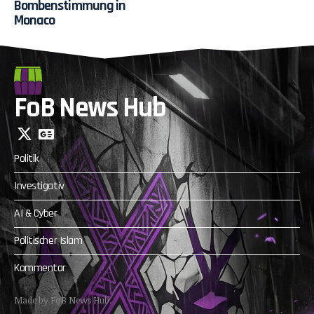
Bombenstimmung in
Monaco
FoB News Hub
Politik
Investigativ
AI & Cyber
Politischer Islam
Kommentar
Made by FoB News Hub.