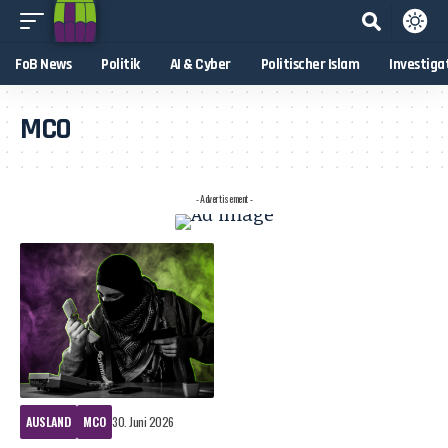
FoB News
Politik
AI & Cyber
Politischer Islam
Investiga
MCO
- Advertisement -
AUSLAND
MCO
30. Juni 2026