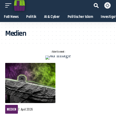
FoB News
Politik
AI & Cyber
Politischer Islam
Investiga
Medien
- Advertisement -
MEDIEN
7. April 2026