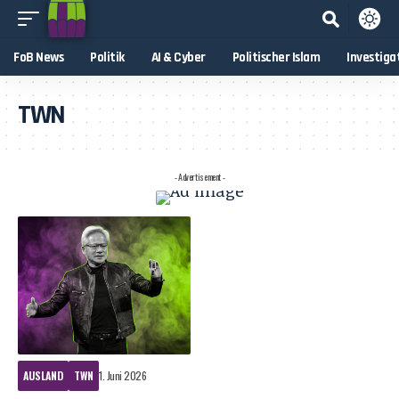
FoB News
Politik
AI & Cyber
Politischer Islam
Investiga
TWN
- Advertisement -
AUSLAND
TWN
1. Juni 2026