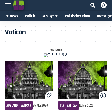
FoB News
Politik
AI & Cyber
Politischer Islam
Investiga
Vatican
- Advertisement -
AUSLAND
VATICAN
25. Mai 2026
ITA
VATICAN
18. Mai 2026