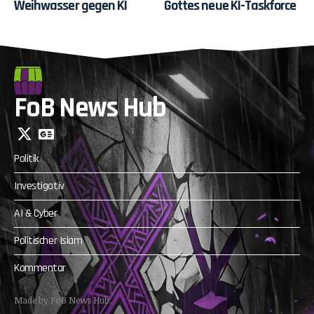
Weihwasser gegen KI
Gottes neue KI-Taskforce
FoB News Hub
Politik
Investigativ
AI & Cyber
Politischer Islam
Kommentar
Made by FoB News Hub.