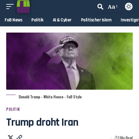
Aa
FoB News
Politik
AI & Cyber
Politischer Islam
Investiga
Donald Trump - White House - FoB Style
POLITIK
Trump droht Iran
1 Min Read