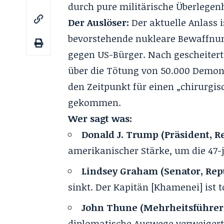
durch pure militärische Überlegenh
Der Auslöser:
Der aktuelle Anlass 
bevorstehende
nukleare Bewaffnun
gegen US-Bürger. Nach gescheite
über die
Tötung von 50.000 Demon
den Zeitpunkt für einen „chirurgi
gekommen.
Wer sagt was:
Donald J. Trump (Präsident, R
amerikanischer Stärke, um die 47-j
Lindsey Graham (Senator, Rep
sinkt. Der Kapitän [
Khamenei
] ist t
John Thune (Mehrheitsführer 
diplomatische Auswege verweiger