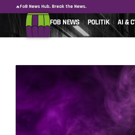
FoB News Hub. Break the News.
🔥
FOB NEWS
POLITIK
AI & 