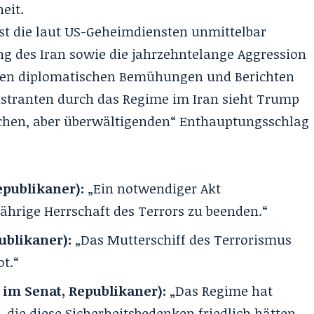
eit.
ist die laut US-Geheimdiensten unmittelbar
g des Iran
sowie die jahrzehntelange Aggression
rten diplomatischen Bemühungen und Berichten
stranten
durch das Regime im Iran sieht Trump
schen, aber überwältigenden“ Enthauptungsschlag
epublikaner):
„Ein notwendiger Akt
ährige Herrschaft des Terrors zu beenden.“
ublikaner):
„Das Mutterschiff des Terrorismus
ot.“
im Senat, Republikaner):
„Das Regime hat
t
, die diese Sicherheitsbedenken friedlich hätten