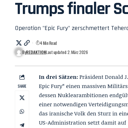
Trumps finaler S
Operation "Epic Fury" zerschmettert Teh
4 Min Read
By
REDAKTION
Last updated: 2. März 2026
In drei Sätzen:
Präsident Donald J
Epic Fury
“ einen massiven Militär
SHARE
dessen Nuklearambitionen endgült
einer notwendigen Verteidigungsm
das iranische Volk den Sturz in e
US-Administration setzt damit auf