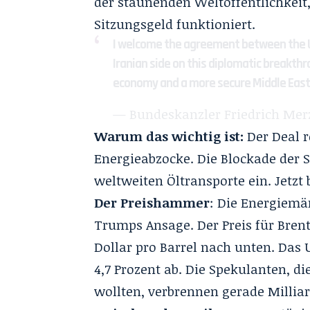
der staunenden Weltöffentlichkeit,
Sitzungsgeld funktioniert.
I welcome the agreement between the U
Iranian side on this diplomatic breakth
economy and a more secure Middle East. 
— Bundeskanzler Friedrich Mer
Warum das wichtig ist:
Der Deal r
Energieabzocke. Die Blockade der S
weltweiten Öltransporte ein. Jetzt 
Der Preishammer
: Die Energiemä
Trumps Ansage. Der Preis für Brent
Dollar pro Barrel nach unten. Das
4,7 Prozent ab. Die Spekulanten, d
wollten, verbrennen gerade Millia