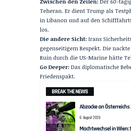
Zwischen den Zeilen:
Der 60-tägig
Teheran. Er dient Trump als Testph
in Libanon und auf den Schifffahrt
los.
Die andere Sicht:
Irans Sicherheit
gegenseitigem Respekt
. Die nackte
Ruin durch die US-Marine hätte Te
Go Deeper:
Das diplomatische Beb
Friedenspakt
.
BREAK THE NEWS
Abzocke an Österreichs
6. August 2026
Machtwechsel in Wien: