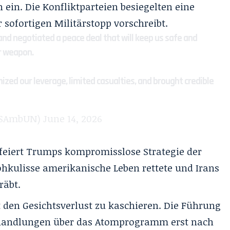
in. Die Konfliktparteien besiegelten eine
r sofortigen Militärstopp vorschreibt.
 and negotiated a peace deal that will keep us safe and
r weapon.
zed our leverage, limited casualties, and brought credible
USAmbUN)
June 14, 2026
feiert Trumps kompromisslose Strategie der
Drohkulisse amerikanische Leben rettete und Irans
räbt.
 den Gesichtsverlust zu kaschieren. Die Führung
rhandlungen über das Atomprogramm erst nach