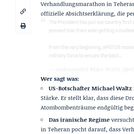
Verhandlungsmarathon in Teheran e
offizielle Absichtserklärung, die pe
The President has put our country first
prevent Iran from ever getting a nuclea
From the very beginning,
@POTUS
maximi
military force to ensure the best…
— Ambassador Mike Waltz (@
Wer sagt was:
US-Botschafter Michael Waltz
Stärke. Er stellt klar, dass diese 
Atombombenträume endgültig beg
Das iranische Regime
versucht
in Teheran pocht darauf, dass Ve