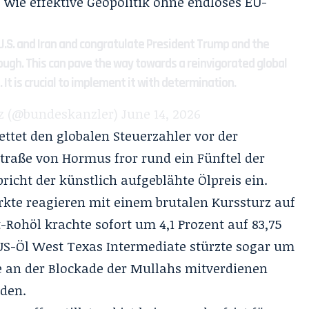
 wie effektive Geopolitik ohne endloses EU-
.S. and Iran and congratulate President Trump and the
rough. This can pave the way towards a reinvigorated global
It is crucial to implement it with determination.
z (@bundeskanzler)
June 14, 2026
ettet den globalen Steuerzahler vor der
traße von Hormus fror rund ein Fünftel der
bricht der künstlich aufgeblähte Ölpreis ein.
rkte reagieren mit einem brutalen Kurssturz auf
-Rohöl krachte sofort um 4,1 Prozent auf 83,75
 US-Öl West Texas Intermediate stürzte sogar um
ie an der Blockade der Mullahs mitverdienen
rden.