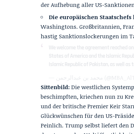
der Aufhebung aller US-Sanktionen
Die europäischen Staatschefs
Washingtons. Großbritannien, Fran
hastig Sanktionslockerungen im T
We welcome the agreement reached on
States of America and the Islamic Republ
Islamic Republic of Pakistan, as well as 
— محمد بن عبدالرحمن 
Sittenbild:
Die westlichen Systemp
beschimpften, kriechen nun zu Kre
und der britische Premier Keir Sta
Glückwünschen für den US-Präsiden
Peinlich. Trump selbst liefert den