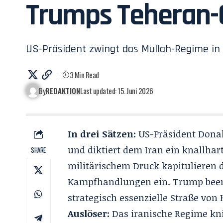
Trumps Teheran
US-Präsident zwingt das Mullah-Regime in 
3 Min Read
By
REDAKTION
Last updated: 15. Juni 2026
In drei Sätzen:
US-Präsident Dona
und diktiert dem Iran ein knall
SHARE
militärischem Druck kapitulieren 
Kampfhandlungen ein. Trump beend
strategisch essenzielle
Straße von
Auslöser:
Das iranische Regime kn