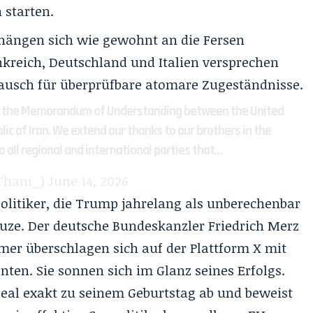
 starten.
hängen sich wie gewohnt an die Fersen
kreich, Deutschland und Italien versprechen
ausch für überprüfbare atomare Zugeständnisse.
 the Memorandum of Understanding between the United
ic of Iran. We extend our thanks to our brothers in the
to all regional and international parties that…
(@MBA_AlThani_)
June 14, 2026
olitiker, die Trump jahrelang als unberechenbar
uze. Der deutsche Bundeskanzler Friedrich Merz
rmer überschlagen sich auf der Plattform X mit
ten. Sie sonnen sich im Glanz seines Erfolgs.
 Deal exakt zu seinem Geburtstag ab und beweist