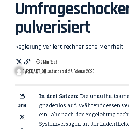
Umfrageschocker
pulverisiert
Regierung verliert rechnerische Mehrheit.
2 Min Read
By
REDAKTION
Last updated: 27. Februar 2026
In drei Sätzen:
Die unaufhaltsame 
gnadenlos auf. Währenddessen verl
SHARE
ein Jahr nach der Angelobung rechn
Systemversagen an der Ladentheke 