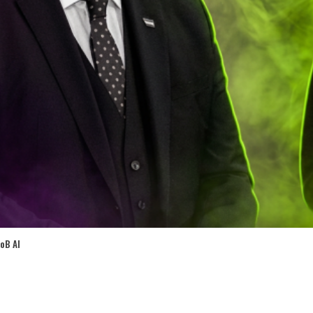
oB AI