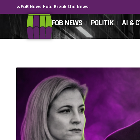
FoB News Hub. Break the News.
🔥
FOB NEWS
POLITIK
AI & 