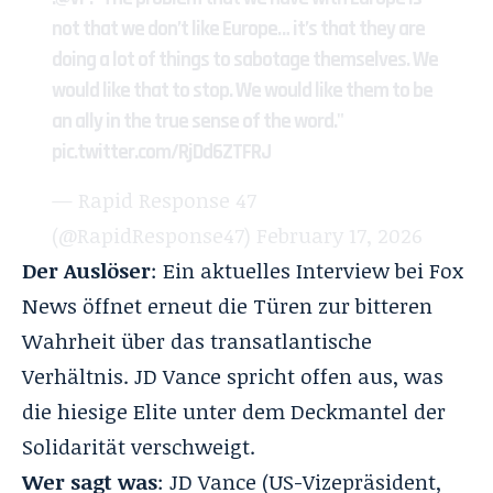
not that we don’t like Europe… it’s that they are
doing a lot of things to sabotage themselves. We
would like that to stop. We would like them to be
an ally in the true sense of the word."
pic.twitter.com/RjDd6ZTFRJ
— Rapid Response 47
(@RapidResponse47)
February 17, 2026
Der Auslöser
: Ein aktuelles Interview bei Fox
News öffnet erneut die Türen zur bitteren
Wahrheit über das transatlantische
Verhältnis. JD Vance spricht offen aus, was
die hiesige Elite unter dem Deckmantel der
Solidarität verschweigt.
Wer sagt was
: JD Vance (US-Vizepräsident,