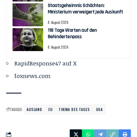
Staatsgeheimnis Schächten:
Ministerium verweigert jede Auskunft
8. August 2026
118 Tage Warten auf den
Behindertenpass
8. August 2026
RapidResponse47
auf X
foxnews.com
TAGGED:
AUSLAND
EU
THEMA DES TAGES
USA