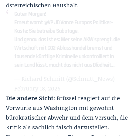
österreichischen Haushalt.
Guten Morgen!
Erneut warnt
@VP
JD Vance Europas Politiker-
Kaste: Sie betreibe Sabotage.
Und genau das ist es: Wer seine AKW sprengt, die
Wirtschaft mit CO2-Ablasshandel bremst und
tausende künftige Kriminelle unkontrolliert in
sein Land lässt, macht das nicht aus Blödheit.…
— Richard Schmitt (@Schmitt_News)
February 18, 2026
Die andere Sicht
: Brüssel reagiert auf die
Vorwürfe aus Washington mit gewohnt
bürokratischer Abwehr und dem Versuch, die
Kritik als sachlich falsch darzustellen.