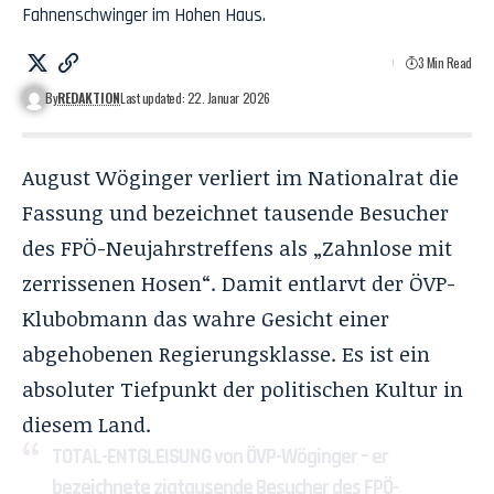
Fahnenschwinger im Hohen Haus.
3 Min Read
By
REDAKTION
Last updated: 22. Januar 2026
August Wöginger verliert im Nationalrat die
Fassung und bezeichnet tausende Besucher
des FPÖ-Neujahrstreffens als „Zahnlose mit
zerrissenen Hosen“. Damit entlarvt der ÖVP-
Klubobmann das wahre Gesicht einer
abgehobenen Regierungsklasse. Es ist ein
absoluter Tiefpunkt der politischen Kultur in
diesem Land.
TOTAL-ENTGLEISUNG von ÖVP-Wöginger – er
bezeichnete zigtausende Besucher des FPÖ-