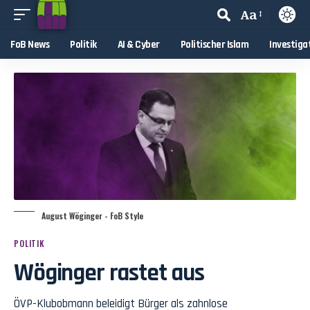
Aa
FoB News
Politik
AI & Cyber
Politischer Islam
Investiga
August Wöginger - FoB Style
POLITIK
Wöginger rastet aus
ÖVP-Klubobmann beleidigt Bürger als zahnlose