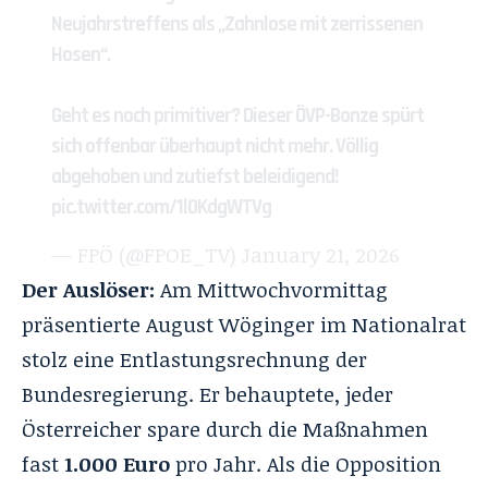
Neujahrstreffens als „Zahnlose mit zerrissenen
Hosen“.
Geht es noch primitiver? Dieser ÖVP-Bonze spürt
sich offenbar überhaupt nicht mehr. Völlig
abgehoben und zutiefst beleidigend!
pic.twitter.com/1l0KdgWTVg
— FPÖ (@FPOE_TV)
January 21, 2026
Der Auslöser:
Am Mittwochvormittag
präsentierte August Wöginger im Nationalrat
stolz eine Entlastungsrechnung der
Bundesregierung. Er behauptete, jeder
Österreicher spare durch die Maßnahmen
fast
1.000 Euro
pro Jahr. Als die Opposition