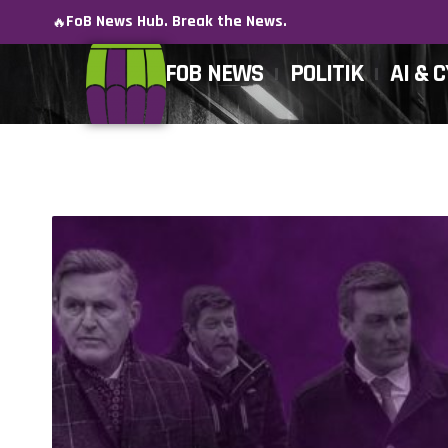
FoB News Hub. Break the News.
🔥
FOB NEWS
POLITIK
AI & 