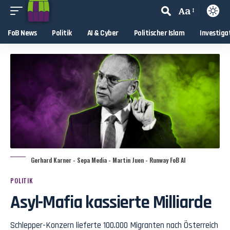
Aa
FoB News
Politik
AI & Cyber
Politischer Islam
Investiga
Gerhard Karner - Sepa Media - Martin Juen - Runway FoB AI
POLITIK
Asyl-Mafia kassierte Milliarde
Schlepper-Konzern lieferte 100.000 Migranten nach Österreich