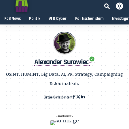
FoB News
Politik
AI & Cyber
Politischer Islam
Investiga
Alexander Surowiec
OSINT, HUMINT, Big Data, AI, PR, Strategy, Campaigning
& Journalism.
Europe Correspondent
- Advertisement -