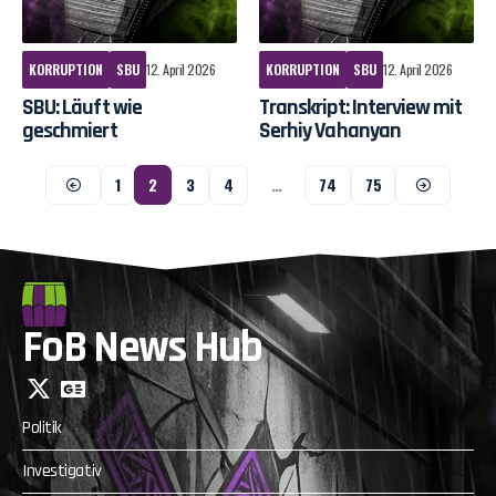
KORRUPTION
SBU
12. April 2026
KORRUPTION
SBU
12. April 2026
SBU: Läuft wie
Transkript: Interview mit
geschmiert
Serhiy Vahanyan
1
2
3
4
…
74
75
FoB News Hub
Politik
Investigativ