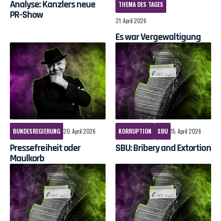
Analyse: Kanzlers neue
THEMA DES TAGES
PR-Show
21. April 2026
Es war Vergewaltigung
BUNDESREGIERUNG
20. April 2026
KORRUPTION
SBU
15. April 2026
Pressefreiheit oder
SBU: Bribery and Extortion
Maulkorb