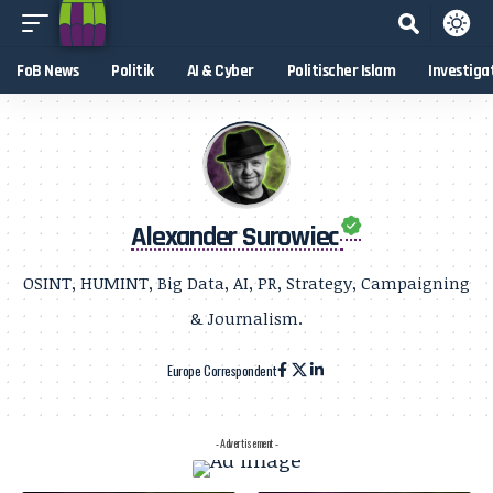
FoB News
Politik
AI & Cyber
Politischer Islam
Investiga
Alexander Surowiec
OSINT, HUMINT, Big Data, AI, PR, Strategy, Campaigning
& Journalism.
Europe Correspondent
- Advertisement -