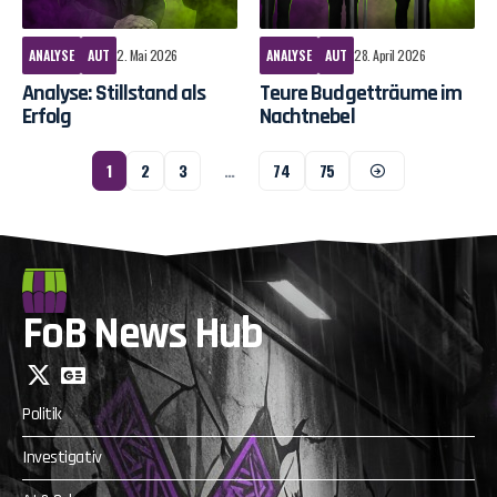
ANALYSE
AUT
2. Mai 2026
ANALYSE
AUT
28. April 2026
Analyse: Stillstand als
Teure Budgetträume im
Erfolg
Nachtnebel
1
2
3
…
74
75
FoB News Hub
Politik
Investigativ