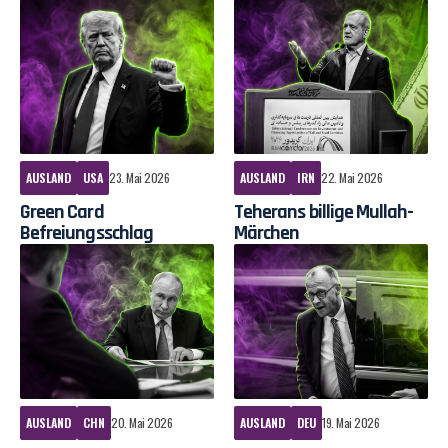
AUSLAND
USA
23. Mai 2026
AUSLAND
IRN
22. Mai 2026
Green Card
Teherans billige Mullah-
Befreiungsschlag
Märchen
AUSLAND
CHN
20. Mai 2026
AUSLAND
DEU
19. Mai 2026