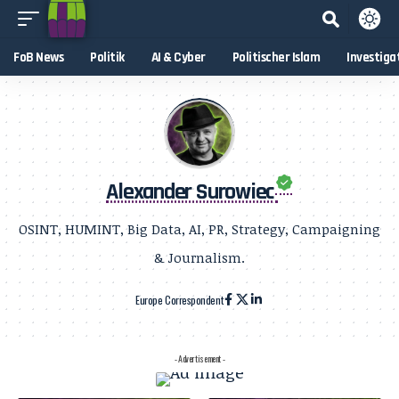
FoB News
Politik
AI & Cyber
Politischer Islam
Investiga
Alexander Surowiec
OSINT, HUMINT, Big Data, AI, PR, Strategy, Campaigning
& Journalism.
Europe Correspondent
- Advertisement -