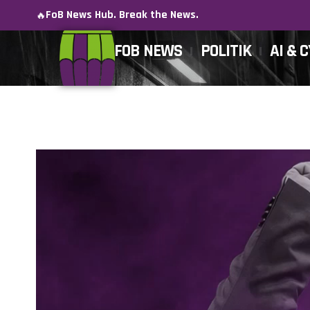
FoB News Hub. Break the News.
🔥
FOB NEWS
POLITIK
AI & 