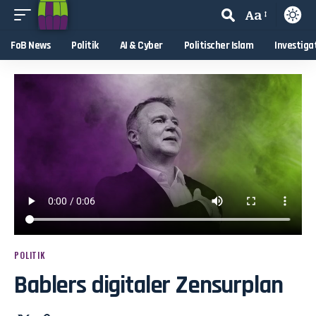
Aa
FoB News
Politik
AI & Cyber
Politischer Islam
Investiga
POLITIK
Bablers digitaler Zensurplan