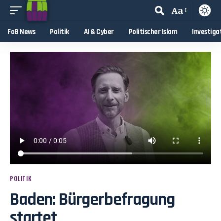
Aa
FoB News
Politik
AI & Cyber
Politischer Islam
Investiga
POLITIK
Baden: Bürgerbefragung
startet