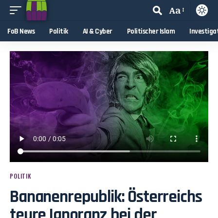
Aa
FoB News
Politik
AI & Cyber
Politischer Islam
Investiga
POLITIK
Bananenrepublik: Österreichs
teure Ignoranz bei der