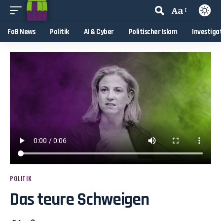
Aa
FoB News
Politik
AI & Cyber
Politischer Islam
Investiga
POLITIK
Das teure Schweigen