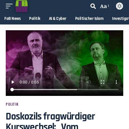
Aa
FoB News
Politik
AI & Cyber
Politischer Islam
Investiga
POLITIK
Doskozils fragwürdiger
Kurswechsel: „Vom