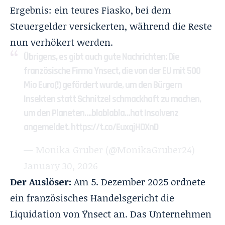
Ergebnis: ein teures Fiasko, bei dem
Steuergelder versickerten, während die Reste
nun verhökert werden.
Übrigens, es gibt auch gute Nachrichten: Die
französische Firma Ynsect, die von der EU mit 500
Mio Euro(!) gefördert wurde, um den Bürgern
Insekten statt Schnitzel schmackhaft zu machen,
um den Planeten….blablabla…hat Insolvenz
angemeldet.
https://t.co/EuxqjHDXnD
— Monika Gruber (@MonikaGruber24)
January 30, 2026
Der Auslöser:
Am 5. Dezember 2025 ordnete
ein französisches Handelsgericht die
Liquidation von Ÿnsect an. Das Unternehmen