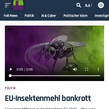
Aa
FoB News
Politik
AI & Cyber
Politischer Islam
Investiga
POLITIK
EU-Insektenmehl bankrott