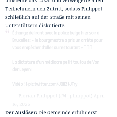
umstellte das Lokal und verweigerte allen
Teilnehmern den Zutritt, sodass Philippot
schließlich auf der Straße mit seinen
Unterstützern diskutierte.
Échange délirant avec la police belge hier soir à
Bruxelles : « le bourgmestre a pris un arrêté pour
vous empêcher d’aller au restaurant » 🤦🏻‍♂️
La dictature d’un médiocre petit toutou de Von
der Leyen !
Vidéo ! ⤵️
pic.twitter.com/JDIlZtJFry
— Florian Philippot (@f_philippot)
April
16, 2026
Der Auslöser:
Die Gemeinde erfuhr erst