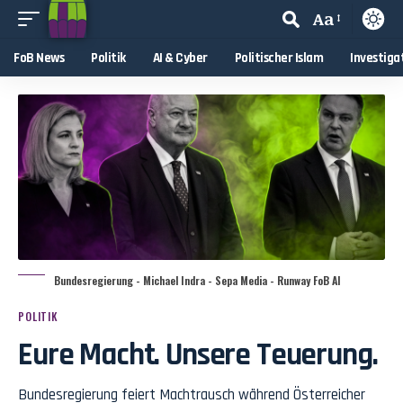
Aa
FoB News
Politik
AI & Cyber
Politischer Islam
Investiga
Bundesregierung - Michael Indra - Sepa Media - Runway FoB AI
POLITIK
Eure Macht. Unsere Teuerung.
Bundesregierung feiert Machtrausch während Österreicher