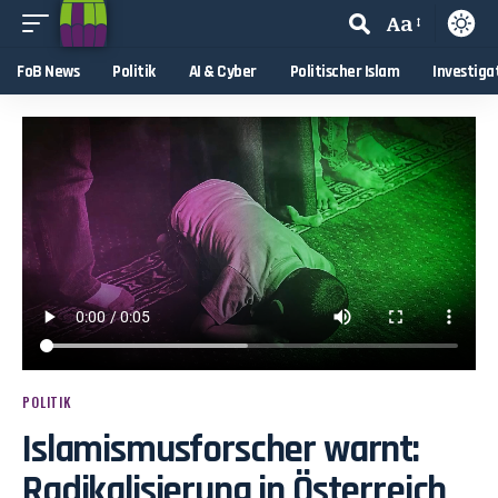
Aa
FoB News
Politik
AI & Cyber
Politischer Islam
Investiga
POLITIK
Islamismusforscher warnt:
Radikalisierung in Österreich