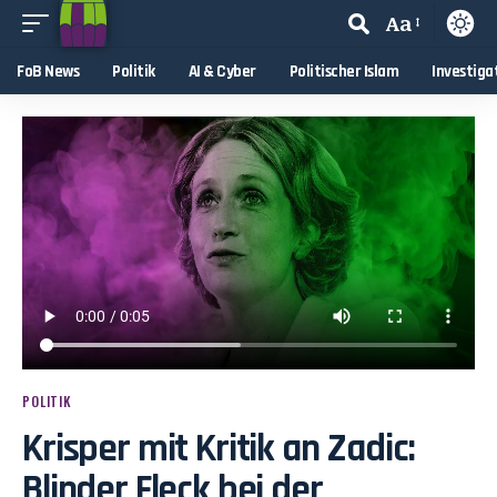
Aa
FoB News
Politik
AI & Cyber
Politischer Islam
Investiga
POLITIK
Krisper mit Kritik an Zadic:
Blinder Fleck bei der