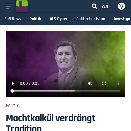
Aa
FoB News
Politik
AI & Cyber
Politischer Islam
Investiga
POLITIK
Machtkalkül verdrängt
Tradition