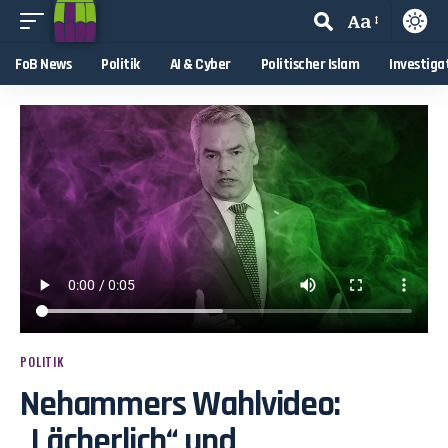
Aa
FoB News
Politik
AI & Cyber
Politischer Islam
Investiga
POLITIK
Nehammers Wahlvideo:
„Lächerlich“ und