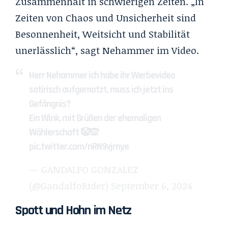
Zusammenhalt in schwierigen Zeiten. „In
Zeiten von Chaos und Unsicherheit sind
Besonnenheit, Weitsicht und Stabilität
unerlässlich“, sagt Nehammer im Video.
Herr Nehammer ich habe ihr Werbevideo
satirisch aufgemotzt, muss ich jetzt ins
Gefängnis?
Ein Wink, mit Grüßen der ehemaligen
Wählerschaft 🤡🙊
pic.twitter.com/nRN9vjrnye
— GANDALFO GONZALEZ
(@GandalfoRider)
September 6, 2024
Spott und Hohn im Netz