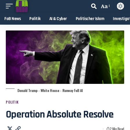
Aa
FoB News
Politik
AI & Cyber
Politischer Islam
Investiga
Donald Trump - White House - Runway FoB AI
POLITIK
Operation Absolute Resolve
2 Min Read