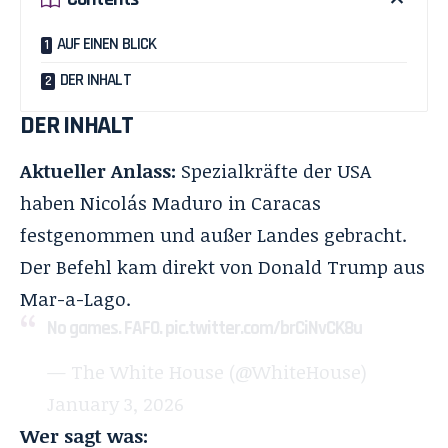
AUF EINEN BLICK
DER INHALT
DER INHALT
Aktueller Anlass:
Spezialkräfte der USA
haben Nicolás Maduro in Caracas
festgenommen und außer Landes gebracht.
Der Befehl kam direkt von Donald Trump aus
Mar-a-Lago.
No games. FAFO.
pic.twitter.com/brCiNvCK8u
— The White House (@WhiteHouse)
January 3, 2026
Wer sagt was: