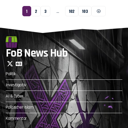
1
2
3
…
102
103
FoB News Hub
Politik
Investigativ
AI & Cyber
Politischer Islam
Kommentar